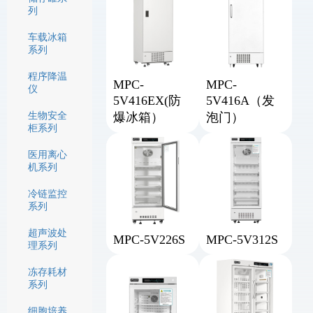
列
车载冰箱
系列
程序降温
MPC-
MPC-
仪
5V416EX(防
5V416A（发
生物安全
爆冰箱）
泡门）
柜系列
医用离心
机系列
冷链监控
系列
超声波处
MPC-5V226S
MPC-5V312S
理系列
冻存耗材
系列
细胞培养