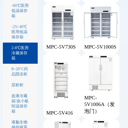
-60℃医用
低温保存
箱
-25/-40℃
医用低温
保存箱
MPC-5V730S
MPC-5V1000S
2-8℃医用
冷藏保存
箱
8~20°C药
品阴凉柜
层析柜
血液冷藏
MPC-
箱/血小板
5V1006A（发
恒温保存
泡门）
箱
MPC-5V416
液氮生物
储存罐系