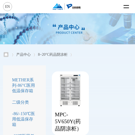
EN
产品中心
8~20°C药品阴凉柜
METHER系
列-86°C医用
低温保存箱
二级分类
MPC-
-86/-150℃医
用低温保存
5V650Y(药
箱
品阴凉柜）