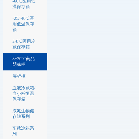
-60℃医用低
温保存箱
-25/-40℃医
用低温保存
箱
2-8℃医用冷
藏保存箱
8~20°C药品
阴凉柜
层析柜
血液冷藏箱/
血小板恒温
保存箱
液氮生物储
存罐系列
车载冰箱系
列